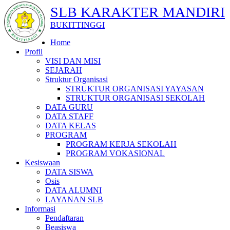
SLB KARAKTER MANDIRI
BUKITTINGGI
Home
Profil
VISI DAN MISI
SEJARAH
Struktur Organisasi
STRUKTUR ORGANISASI YAYASAN
STRUKTUR ORGANISASI SEKOLAH
DATA GURU
DATA STAFF
DATA KELAS
PROGRAM
PROGRAM KERJA SEKOLAH
PROGRAM VOKASIONAL
Kesiswaan
DATA SISWA
Osis
DATA ALUMNI
LAYANAN SLB
Informasi
Pendaftaran
Beasiswa