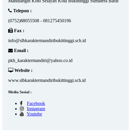
Mandiangin Koto Selayan Kota Bukittinggi Sumatera Barat
Telepon :
(0752)88055508 - 081275450196
Fax :
info@slbkaraktermandiribukittinggi.sch.id
Email :
pkh_karaktermandiri@yahoo.co.id
Website :
www.slbkaraktermandiribukittinggi.sch.id
Media Sosial :
Facebook
Instagram
Youtube