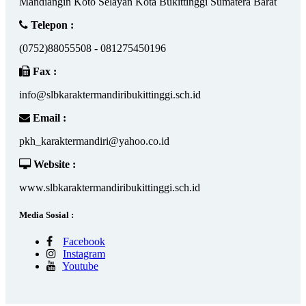
Mandiangin Koto Selayan Kota Bukittinggi Sumatera Barat
Telepon :
(0752)88055508 - 081275450196
Fax :
info@slbkaraktermandiribukittinggi.sch.id
Email :
pkh_karaktermandiri@yahoo.co.id
Website :
www.slbkaraktermandiribukittinggi.sch.id
Media Sosial :
Facebook
Instagram
Youtube