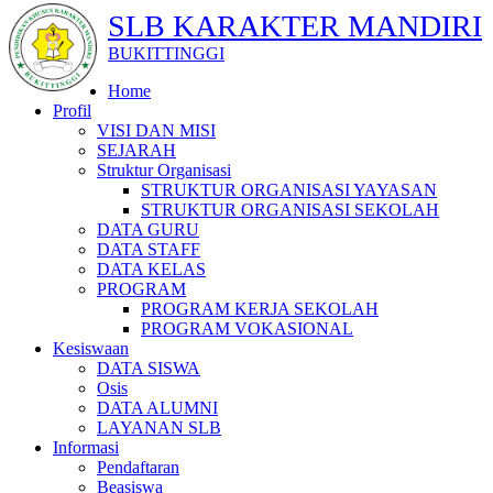
SLB KARAKTER MANDIRI
BUKITTINGGI
Home
Profil
VISI DAN MISI
SEJARAH
Struktur Organisasi
STRUKTUR ORGANISASI YAYASAN
STRUKTUR ORGANISASI SEKOLAH
DATA GURU
DATA STAFF
DATA KELAS
PROGRAM
PROGRAM KERJA SEKOLAH
PROGRAM VOKASIONAL
Kesiswaan
DATA SISWA
Osis
DATA ALUMNI
LAYANAN SLB
Informasi
Pendaftaran
Beasiswa