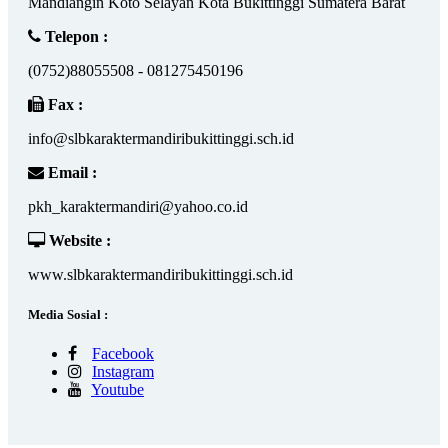
Mandiangin Koto Selayan Kota Bukittinggi Sumatera Barat
Telepon :
(0752)88055508 - 081275450196
Fax :
info@slbkaraktermandiribukittinggi.sch.id
Email :
pkh_karaktermandiri@yahoo.co.id
Website :
www.slbkaraktermandiribukittinggi.sch.id
Media Sosial :
Facebook
Instagram
Youtube