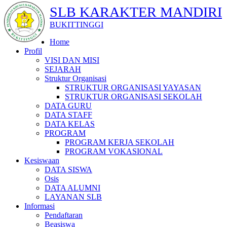
SLB KARAKTER MANDIRI
BUKITTINGGI
Home
Profil
VISI DAN MISI
SEJARAH
Struktur Organisasi
STRUKTUR ORGANISASI YAYASAN
STRUKTUR ORGANISASI SEKOLAH
DATA GURU
DATA STAFF
DATA KELAS
PROGRAM
PROGRAM KERJA SEKOLAH
PROGRAM VOKASIONAL
Kesiswaan
DATA SISWA
Osis
DATA ALUMNI
LAYANAN SLB
Informasi
Pendaftaran
Beasiswa