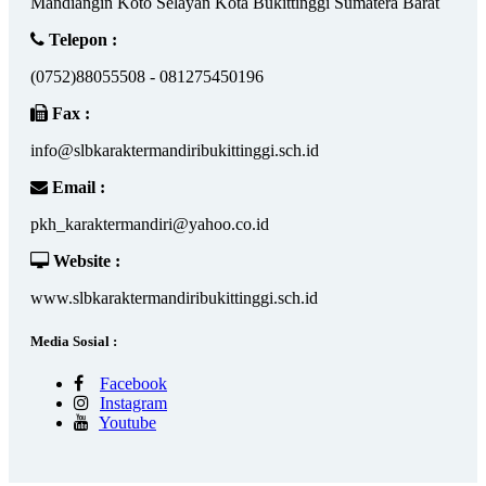
Mandiangin Koto Selayan Kota Bukittinggi Sumatera Barat
Telepon :
(0752)88055508 - 081275450196
Fax :
info@slbkaraktermandiribukittinggi.sch.id
Email :
pkh_karaktermandiri@yahoo.co.id
Website :
www.slbkaraktermandiribukittinggi.sch.id
Media Sosial :
Facebook
Instagram
Youtube