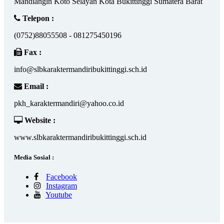
Mandiangin Koto Selayan Kota Bukittinggi Sumatera Barat
Telepon :
(0752)88055508 - 081275450196
Fax :
info@slbkaraktermandiribukittinggi.sch.id
Email :
pkh_karaktermandiri@yahoo.co.id
Website :
www.slbkaraktermandiribukittinggi.sch.id
Media Sosial :
Facebook
Instagram
Youtube