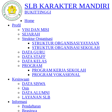
SLB KARAKTER MANDIRI
BUKITTINGGI
Home
Profil
VISI DAN MISI
SEJARAH
Struktur Organisasi
STRUKTUR ORGANISASI YAYASAN
STRUKTUR ORGANISASI SEKOLAH
DATA GURU
DATA STAFF
DATA KELAS
PROGRAM
PROGRAM KERJA SEKOLAH
PROGRAM VOKASIONAL
Kesiswaan
DATA SISWA
Osis
DATA ALUMNI
LAYANAN SLB
Informasi
Pendaftaran
Beasiswa