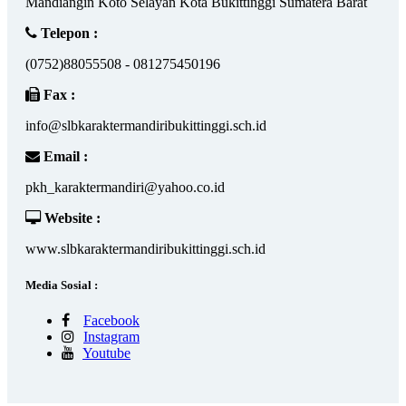
Mandiangin Koto Selayan Kota Bukittinggi Sumatera Barat
Telepon :
(0752)88055508 - 081275450196
Fax :
info@slbkaraktermandiribukittinggi.sch.id
Email :
pkh_karaktermandiri@yahoo.co.id
Website :
www.slbkaraktermandiribukittinggi.sch.id
Media Sosial :
Facebook
Instagram
Youtube