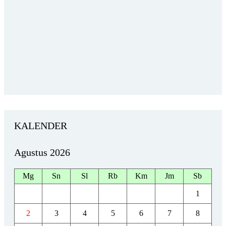
KALENDER
Agustus 2026
Mg
Sn
Sl
Rb
Km
Jm
Sb
1
2
3
4
5
6
7
8