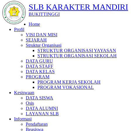
SLB KARAKTER MANDIRI
BUKITTINGGI
Home
Profil
VISI DAN MISI
SEJARAH
Struktur Organisasi
STRUKTUR ORGANISASI YAYASAN
STRUKTUR ORGANISASI SEKOLAH
DATA GURU
DATA STAFF
DATA KELAS
PROGRAM
PROGRAM KERJA SEKOLAH
PROGRAM VOKASIONAL
Kesiswaan
DATA SISWA
Osis
DATA ALUMNI
LAYANAN SLB
Informasi
Pendaftaran
Beasiswa