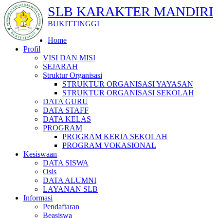
SLB KARAKTER MANDIRI
BUKITTINGGI
Home
Profil
VISI DAN MISI
SEJARAH
Struktur Organisasi
STRUKTUR ORGANISASI YAYASAN
STRUKTUR ORGANISASI SEKOLAH
DATA GURU
DATA STAFF
DATA KELAS
PROGRAM
PROGRAM KERJA SEKOLAH
PROGRAM VOKASIONAL
Kesiswaan
DATA SISWA
Osis
DATA ALUMNI
LAYANAN SLB
Informasi
Pendaftaran
Beasiswa