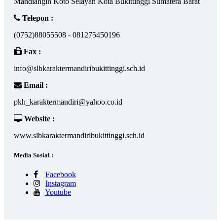
Mandiangin Koto Selayan Kota Bukittinggi Sumatera Barat
Telepon :
(0752)88055508 - 081275450196
Fax :
info@slbkaraktermandiribukittinggi.sch.id
Email :
pkh_karaktermandiri@yahoo.co.id
Website :
www.slbkaraktermandiribukittinggi.sch.id
Media Sosial :
Facebook
Instagram
Youtube