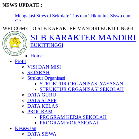
NEWS UPDATE :
Mengatasi Stres di Sekolah: Tips dan Trik untuk Siswa dan
Gu...
Motivasi Pagi: Langkah Kecil Menuju Masa Depan Besar...
WELCOME TO SLB KARAKTER MANDIRI BUKITTINGGI
Mengatasi Rasa Takut Gagal: Pelajaran dari Para Pemimpin...
SLB KARAKTER MANDIRI
Kiat Sukses dalam Belajar: Dari Pakar hingga Praktisi...
Tips Manajemen Waktu untuk Siswa Aktif...
BUKITTINGGI
Guru Masa Depan: Menghadapi Tantangan Globalisasi
Pendidikan...
Home
Kiat Sukses Ujian: Tips dari Guru-Guru Terbaik...
Profil
Sehat dan Berprestasi: Tips Menjaga Keseimbangan Belajar
VISI DAN MISI
dan...
SEJARAH
Meningkatkan Kepercayaan Diri: Kunci Sukses Siswa dalam
Struktur Organisasi
Berk...
STRUKTUR ORGANISASI YAYASAN
Mempersiapkan Masa Depan: Program Bimbingan Karir di
STRUKTUR ORGANISASI SEKOLAH
Sekolah...
DATA GURU
DATA STAFF
DATA KELAS
PROGRAM
PROGRAM KERJA SEKOLAH
PROGRAM VOKASIONAL
Kesiswaan
DATA SISWA