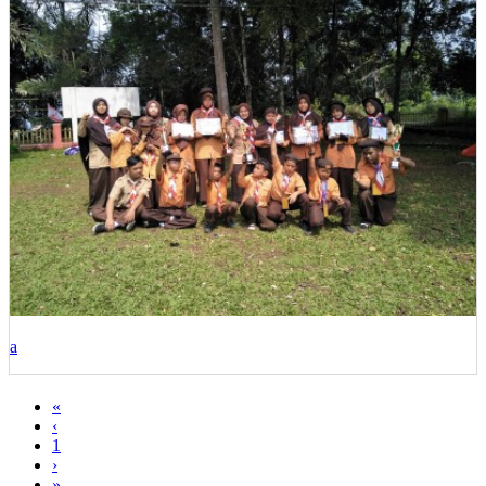
a
«
‹
1
›
»